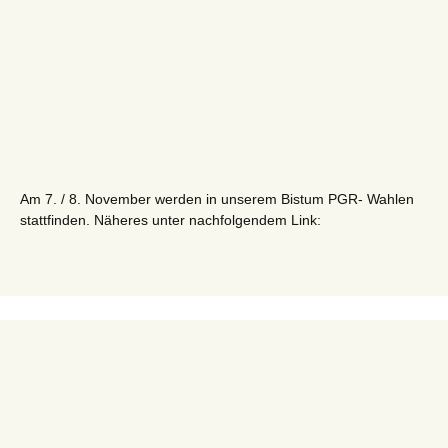
Am 7. / 8. November werden in unserem Bistum PGR- Wahlen
stattfinden. Näheres unter nachfolgendem Link:
PGR - Wahl 2015
Kontaktdaten
Katholische Pfarrgemeinde
Mariä Himmelfahrt: